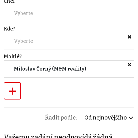
Chci
Vyberte
Kde?
Vyberte
Makléř
Miloslav Černý (M&M reality)
+
Řadit podle:
Od nejnovějšího
Vašemu zadání neodpovídá žádná