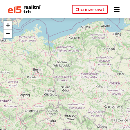
Chci inzerovat
+
−