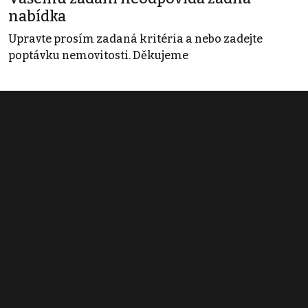
nabídka
Upravte prosím zadaná kritéria a nebo zadejte
poptávku nemovitosti. Děkujeme
Obchodní podmínky
Pravidla inzerce
Ceník
Registrace
Kontakt
© 2022 - 2026 Copyright CZECH NEWS CENTER a.s. a dodavatelé
obsahu |
Autorská práva k publikovaným materiálům
|
Podmínky pro
užívání služby informační společnosti
|
Informace o zpracování
osobních údajů
|
Cookies
|
Nastavení soukromí
|
Vlastnická
struktura
|
Jednotné kontaktní místo / Single Point of Contact
|
Podat
oznámení