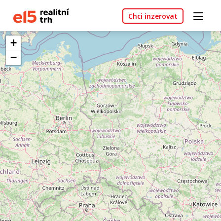
Chci inzerovat
+
−