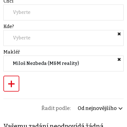
Chci
Vyberte
Kde?
Vyberte
Makléř
Miloš Nezbeda (M&M reality)
+
Řadit podle:
Od nejnovějšího
Vašemu zadání neodpovídá žádná