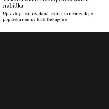
nabídka
Upravte prosím zadaná kritéria a nebo zadejte
poptávku nemovitosti. Děkujeme
Obchodní podmínky
Pravidla inzerce
Ceník
Registrace
Kontakt
© 2022 - 2026 Copyright CZECH NEWS CENTER a.s. a dodavatelé
obsahu |
Autorská práva k publikovaným materiálům
|
Podmínky pro
užívání služby informační společnosti
|
Informace o zpracování
osobních údajů
|
Cookies
|
Nastavení soukromí
|
Vlastnická
struktura
|
Jednotné kontaktní místo / Single Point of Contact
|
Podat
oznámení