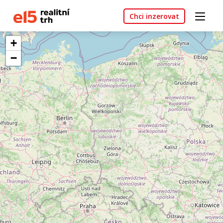
Chci inzerovat
+
−