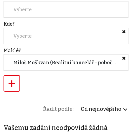
Vyberte
Kde?
Vyberte
Makléř
Miloš Moškvan (Realitní kancelář - pobočka BRNO, Květná)
+
Řadit podle:
Od nejnovějšího
Vašemu zadání neodpovídá žádná