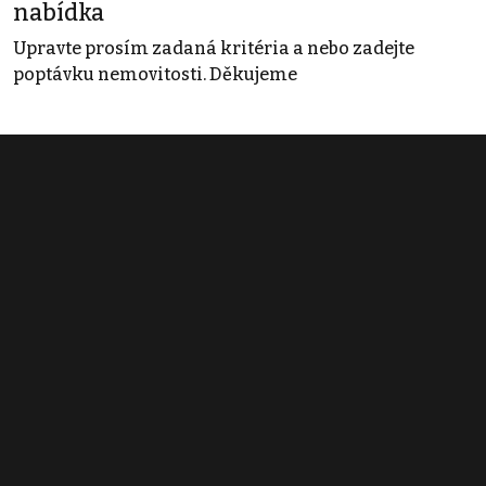
nabídka
Upravte prosím zadaná kritéria a nebo zadejte
poptávku nemovitosti. Děkujeme
Obchodní podmínky
Pravidla inzerce
Ceník
Registrace
Kontakt
© 2022 - 2026 Copyright CZECH NEWS CENTER a.s. a dodavatelé
obsahu |
Autorská práva k publikovaným materiálům
|
Podmínky pro
užívání služby informační společnosti
|
Informace o zpracování
osobních údajů
|
Cookies
|
Nastavení soukromí
|
Vlastnická
struktura
|
Jednotné kontaktní místo / Single Point of Contact
|
Podat
oznámení