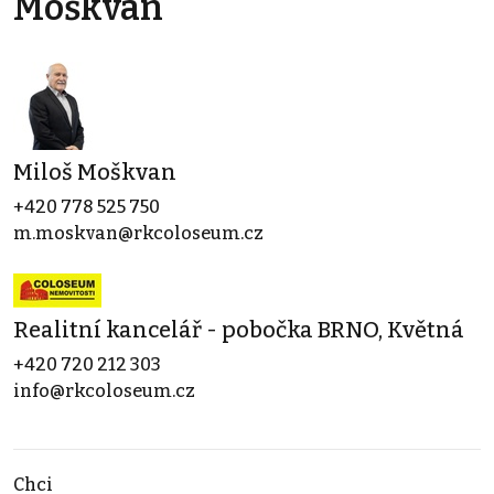
Moškvan
Miloš Moškvan
+420 778 525 750
m.moskvan@rkcoloseum.cz
Realitní kancelář - pobočka BRNO, Květná
+420 720 212 303
info@rkcoloseum.cz
Chci