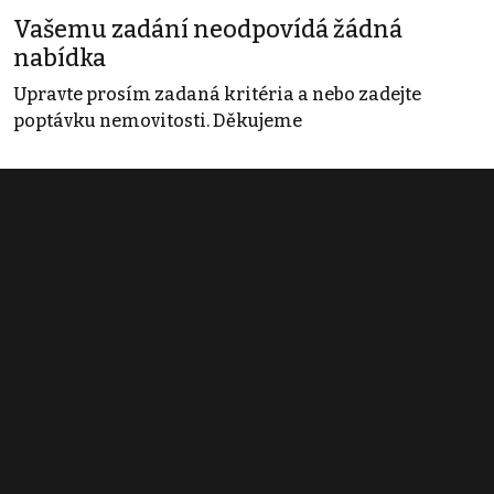
Vašemu zadání neodpovídá žádná
nabídka
Upravte prosím zadaná kritéria a nebo zadejte
poptávku nemovitosti. Děkujeme
Obchodní podmínky
Pravidla inzerce
Ceník
Registrace
Kontakt
© 2022 - 2026 Copyright CZECH NEWS CENTER a.s. a dodavatelé
obsahu |
Autorská práva k publikovaným materiálům
|
Podmínky pro
užívání služby informační společnosti
|
Informace o zpracování
osobních údajů
|
Cookies
|
Nastavení soukromí
|
Vlastnická
struktura
|
Jednotné kontaktní místo / Single Point of Contact
|
Podat