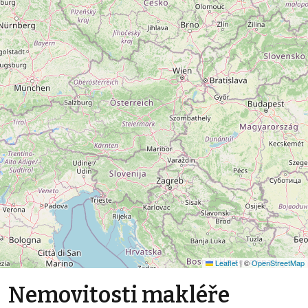
Leaflet
|
©
OpenStreetMap
Nemovitosti makléře