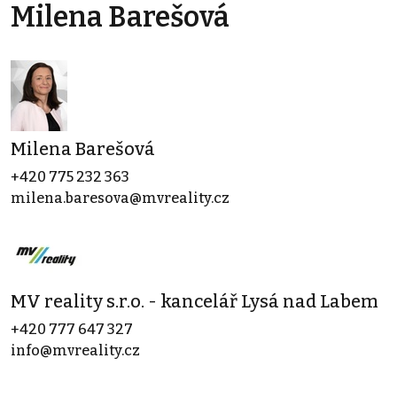
Milena Barešová
Milena Barešová
+420 775 232 363
milena.baresova@mvreality.cz
MV reality s.r.o. - kancelář Lysá nad Labem
+420 777 647 327
info@mvreality.cz