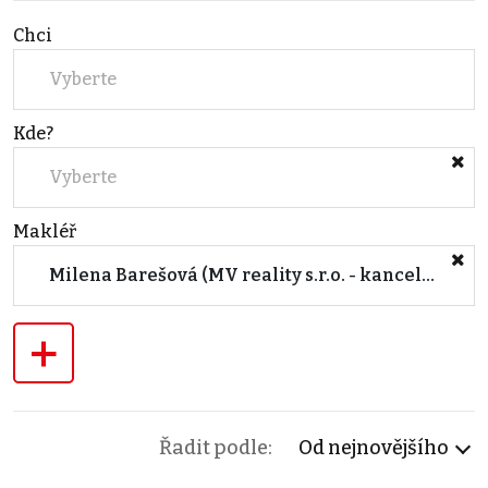
Chci
Vyberte
Kde?
Vyberte
Makléř
Milena Barešová (MV reality s.r.o. - kancelář Lysá nad Labem)
+
Řadit podle:
Od nejnovějšího