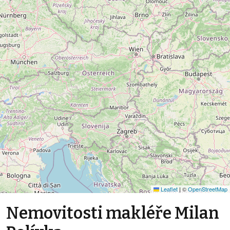
Leaflet
|
©
OpenStreetMap
Nemovitosti makléře Milan