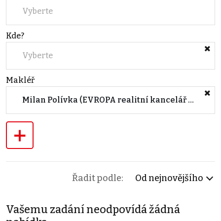
Vyberte
Kde?
Vyberte
Makléř
Milan Polívka (EVROPA realitní kancelář HRADEC KRÁLOVÉ II.)
+
Řadit podle:
Od nejnovějšího
Vašemu zadání neodpovídá žádná