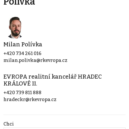
Polívka
Milan Polívka
+420 734 261 016
milan.polivka@rkevropa.cz
EVROPA realitní kancelář HRADEC
KRÁLOVÉ II.
+420 739 811 888
hradeckr@rkevropa.cz
Chci