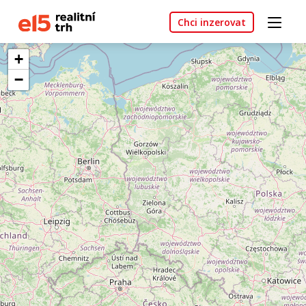
Chci inzerovat
+
−