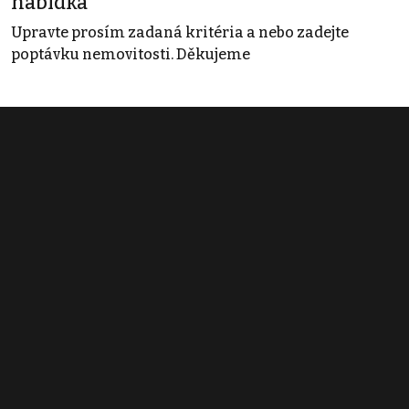
nabídka
Upravte prosím zadaná kritéria a nebo zadejte
poptávku nemovitosti. Děkujeme
Obchodní podmínky
Pravidla inzerce
Ceník
Registrace
Kontakt
© 2022 - 2026 Copyright CZECH NEWS CENTER a.s. a dodavatelé
obsahu |
Autorská práva k publikovaným materiálům
|
Podmínky pro
užívání služby informační společnosti
|
Informace o zpracování
osobních údajů
|
Cookies
|
Nastavení soukromí
|
Vlastnická
struktura
|
Jednotné kontaktní místo / Single Point of Contact
|
Podat
oznámení