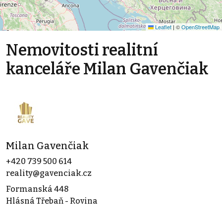
Leaflet
|
©
OpenStreetMap
Nemovitosti realitní
kanceláře Milan Gavenčiak
Milan Gavenčiak
+420 739 500 614
reality@gavenciak.cz
Formanská 448
Hlásná Třebaň - Rovina