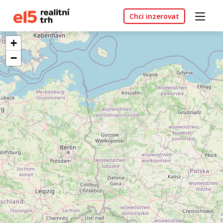
Chci inzerovat
+
−