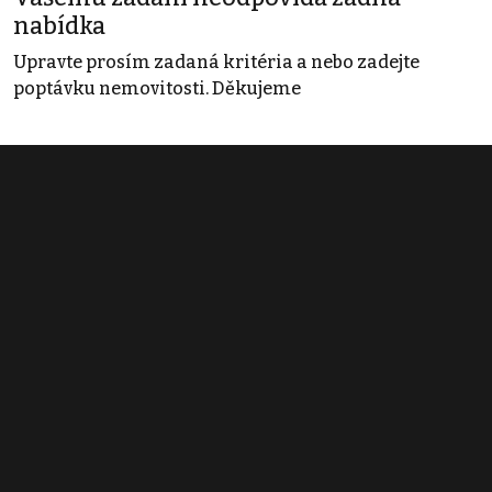
nabídka
Upravte prosím zadaná kritéria a nebo zadejte
poptávku nemovitosti. Děkujeme
Obchodní podmínky
Pravidla inzerce
Ceník
Registrace
Kontakt
© 2022 - 2026 Copyright CZECH NEWS CENTER a.s. a dodavatelé
obsahu |
Autorská práva k publikovaným materiálům
|
Podmínky pro
užívání služby informační společnosti
|
Informace o zpracování
osobních údajů
|
Cookies
|
Nastavení soukromí
|
Vlastnická
struktura
|
Jednotné kontaktní místo / Single Point of Contact
|
Podat
oznámení