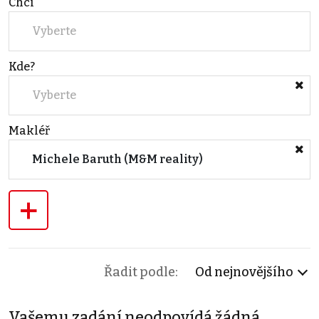
Chci
Vyberte
Kde?
Vyberte
Makléř
Michele Baruth (M&M reality)
+
Řadit podle:
Od nejnovějšího
Vašemu zadání neodpovídá žádná