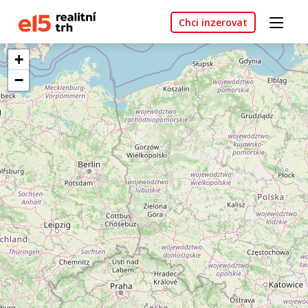
Chci inzerovat
+
−