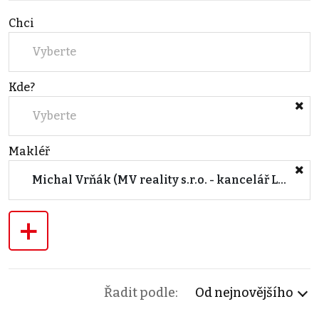
Chci
Vyberte
Kde?
Vyberte
Makléř
Michal Vrňák (MV reality s.r.o. - kancelář Lysá nad Labem)
+
Řadit podle:
Od nejnovějšího