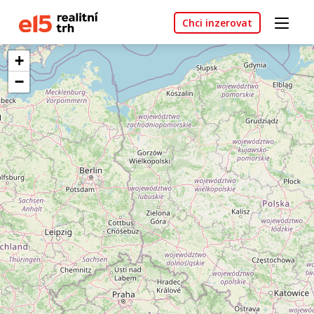
Chci inzerovat
+
−