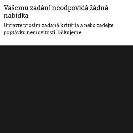
Vašemu zadání neodpovídá žádná
nabídka
Upravte prosím zadaná kritéria a nebo zadejte
poptávku nemovitosti. Děkujeme
Obchodní podmínky
Pravidla inzerce
Ceník
Registrace
Kontakt
© 2022 - 2026 Copyright CZECH NEWS CENTER a.s. a dodavatelé
obsahu |
Autorská práva k publikovaným materiálům
|
Podmínky pro
užívání služby informační společnosti
|
Informace o zpracování
osobních údajů
|
Cookies
|
Nastavení soukromí
|
Vlastnická
struktura
|
Jednotné kontaktní místo / Single Point of Contact
|
Podat