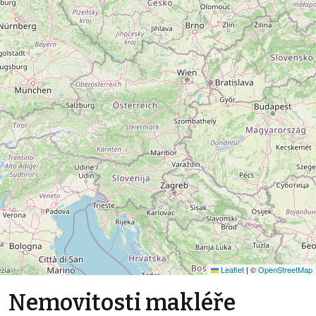
Leaflet
|
©
OpenStreetMap
Nemovitosti makléře