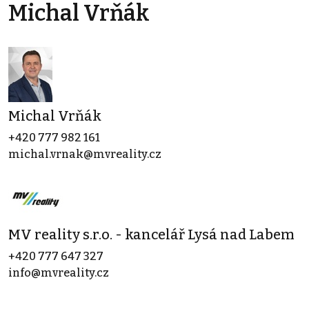
Michal Vrňák
Michal Vrňák
+420 777 982 161
michal.vrnak@mvreality.cz
MV reality s.r.o. - kancelář Lysá nad Labem
+420 777 647 327
info@mvreality.cz