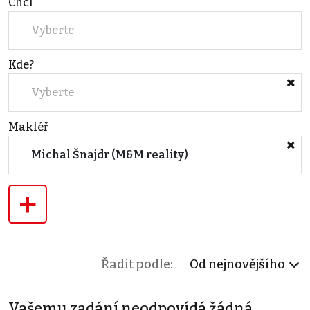
Chci
Vyberte
Kde?
Vyberte
Makléř
Michal Šnajdr (M&M reality)
+
Řadit podle:
Od nejnovějšího
Vašemu zadání neodpovídá žádná