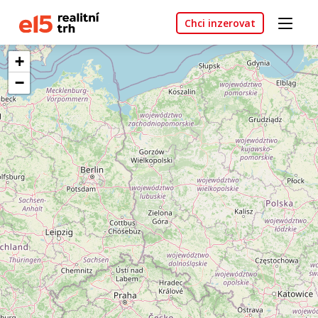
Chci inzerovat
+
−