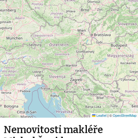
Leaflet
|
©
OpenStreetMap
Nemovitosti makléře