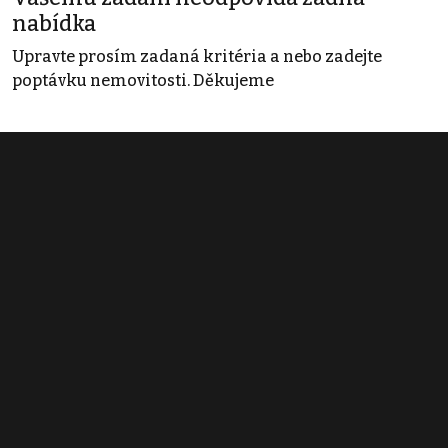
nabídka
Upravte prosím zadaná kritéria a nebo zadejte
poptávku nemovitosti. Děkujeme
Obchodní podmínky
Pravidla inzerce
Ceník
Registrace
Kontakt
© 2022 - 2026 Copyright CZECH NEWS CENTER a.s. a dodavatelé
obsahu |
Autorská práva k publikovaným materiálům
|
Podmínky pro
užívání služby informační společnosti
|
Informace o zpracování
osobních údajů
|
Cookies
|
Nastavení soukromí
|
Vlastnická
struktura
|
Jednotné kontaktní místo / Single Point of Contact
|
Podat
oznámení