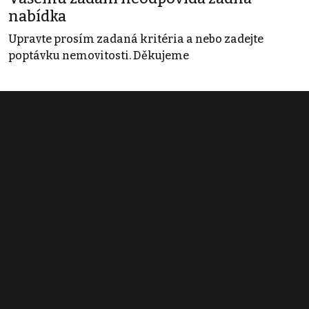
nabídka
Upravte prosím zadaná kritéria a nebo zadejte
poptávku nemovitosti. Děkujeme
Obchodní podmínky
Pravidla inzerce
Ceník
Registrace
Kontakt
© 2022 - 2026 Copyright CZECH NEWS CENTER a.s. a dodavatelé
obsahu |
Autorská práva k publikovaným materiálům
|
Podmínky pro
užívání služby informační společnosti
|
Informace o zpracování
osobních údajů
|
Cookies
|
Nastavení soukromí
|
Vlastnická
struktura
|
Jednotné kontaktní místo / Single Point of Contact
|
Podat
oznámení