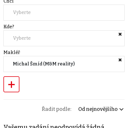
Chci
Vyberte
Kde?
Vyberte
Makléř
Michal Šmíd (M&M reality)
+
Řadit podle:
Od nejnovějšího
Vašemu zadání neodpovídá žádná