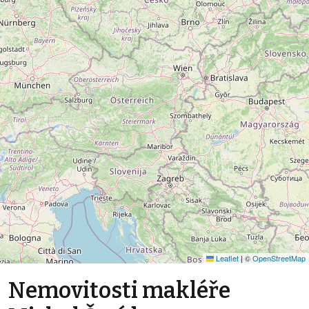
Leaflet
|
©
OpenStreetMap
Nemovitosti makléře