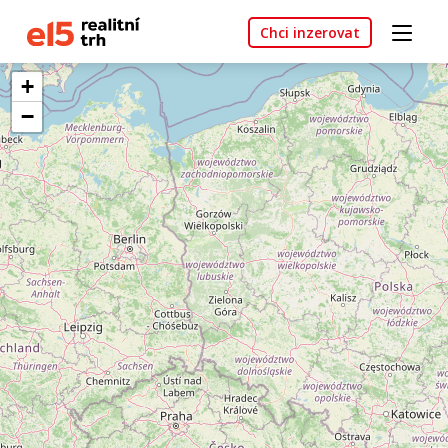
Chci inzerovat
+
−