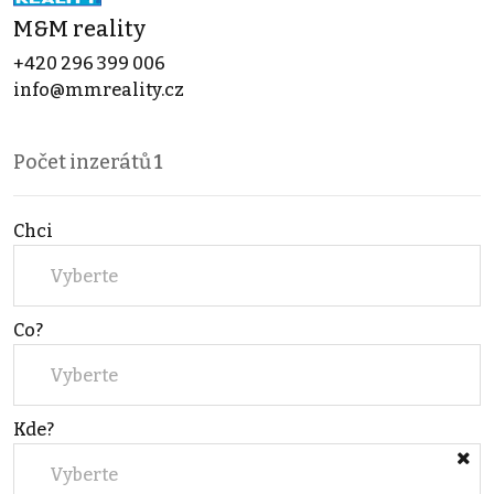
M&M reality
+420 296 399 006
info@mmreality.cz
Počet inzerátů
1
Chci
Vyberte
Co?
Vyberte
Kde?
Vyberte