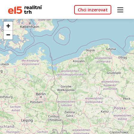
Chci inzerovat
+
−