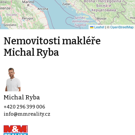
Leaflet
|
©
OpenStreetMap
Nemovitosti makléře
Michal Ryba
Michal Ryba
+420 296 399 006
info@mmreality.cz