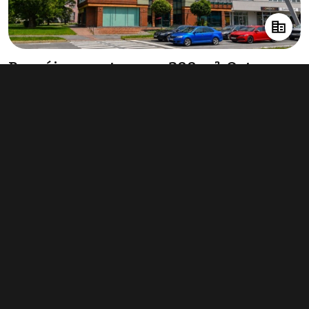
Pronájem restaurace 200 m², Ostrava-
Jih
10 000 Kč za měsíc
(600 Kč za m²/rok)
Typ
restaurace
Plocha
200 m²
Obchodní podmínky
Pravidla inzerce
Ceník
Registrace
Kontakt