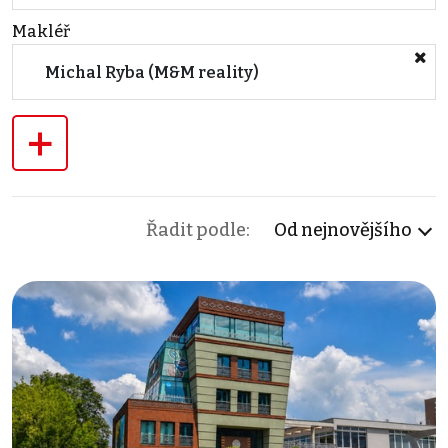
Makléř
Michal Ryba (M&M reality)
+
Řadit podle:
Od nejnovějšího