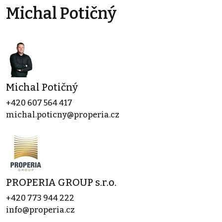
Michal Potičný
Michal Potičný
+420 607 564 417
michal.poticny@properia.cz
PROPERIA GROUP s.r.o.
+420 773 944 222
info@properia.cz