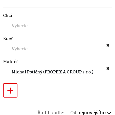
Chci
Vyberte
Kde?
Vyberte
Makléř
Michal Potičný (PROPERIA GROUP s.r.o.)
+
Řadit podle:
Od nejnovějšího