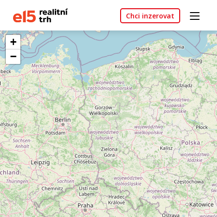
Chci inzerovat
+
−