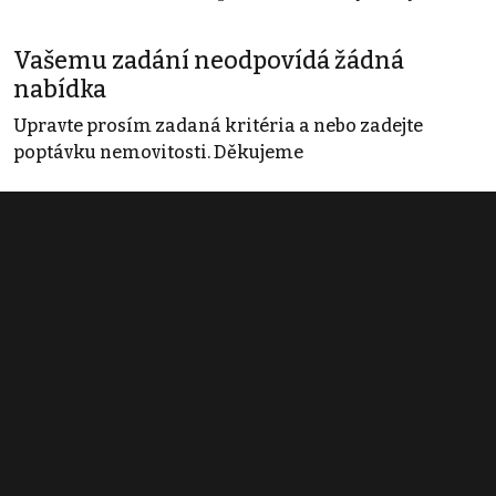
Vašemu zadání neodpovídá žádná
nabídka
Upravte prosím zadaná kritéria a nebo zadejte
poptávku nemovitosti. Děkujeme
Obchodní podmínky
Pravidla inzerce
Ceník
Registrace
Kontakt
© 2022 - 2026 Copyright CZECH NEWS CENTER a.s. a dodavatelé
obsahu |
Autorská práva k publikovaným materiálům
|
Podmínky pro
užívání služby informační společnosti
|
Informace o zpracování