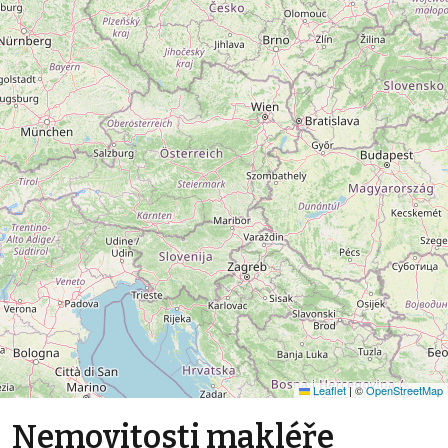
Leaflet
|
©
OpenStreetMap
Nemovitosti makléře