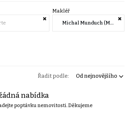
Makléř
rte
Michal Munduch (Michal Munduch)
Řadit podle:
Od nejnovějšího
žádná nabídka
adejte poptávku nemovitosti. Děkujeme