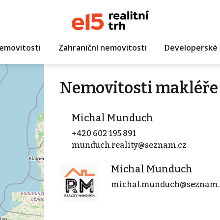
emovitosti
Zahraniční nemovitosti
Developerské 
Nemovitosti makléře
Michal Munduch
+420 602 195 891
munduch.reality@seznam.cz
Michal Munduch
michal.munduch@seznam.