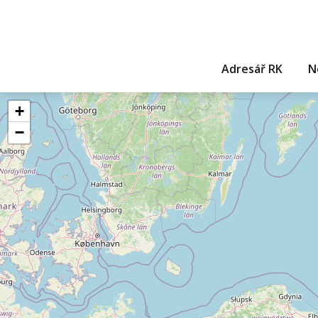
Adresář RK
N
+
−