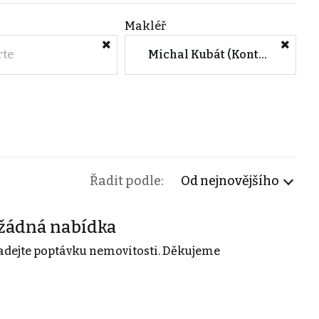
Makléř
rte
Michal Kubát (Kontakt servis CZ, s.r.o.)
Řadit podle:
Od nejnovějšího
žádná nabídka
adejte poptávku nemovitosti. Děkujeme