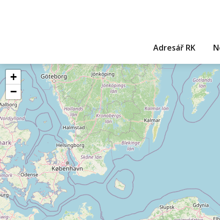
Adresář RK
N
+
−