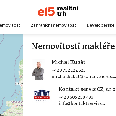
emovitosti
Zahraniční nemovitosti
Developerské 
Nemovitosti makléře
Michal Kubát
+420 732 122 525
michal.kubat@kontaktservis.c
Kontakt servis CZ, s.r.o
+420 605 238 493
info@kontaktservis.cz