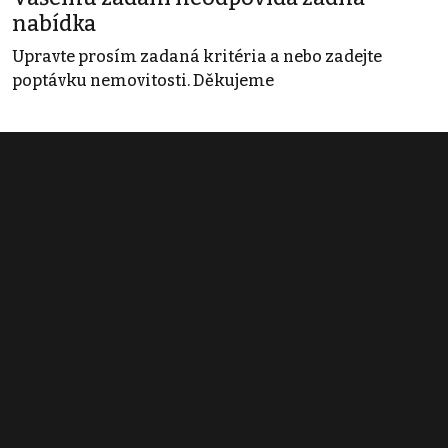
nabídka
Upravte prosím zadaná kritéria a nebo zadejte
poptávku nemovitosti. Děkujeme
Obchodní podmínky
Pravidla inzerce
Ceník
Registrace
Kontakt
© 2022 - 2026 Copyright CZECH NEWS CENTER a.s. a dodavatelé
obsahu |
Autorská práva k publikovaným materiálům
|
Podmínky pro
užívání služby informační společnosti
|
Informace o zpracování
osobních údajů
|
Cookies
|
Nastavení soukromí
|
Vlastnická
struktura
|
Jednotné kontaktní místo / Single Point of Contact
|
Podat
oznámení