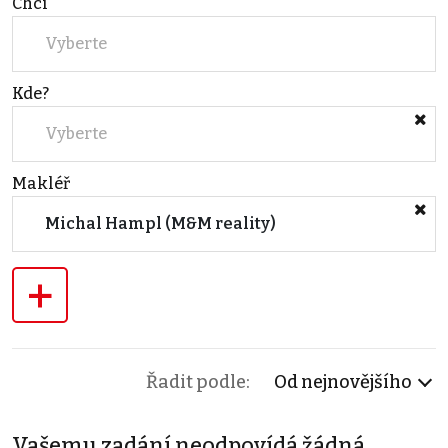
Chci
Vyberte
Kde?
Vyberte
Makléř
Michal Hampl (M&M reality)
+
Řadit podle:
Od nejnovějšího
Vašemu zadání neodpovídá žádná