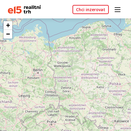
Chci inzerovat
+
−