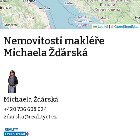
Leaflet
|
©
OpenStreetMap
Nemovitosti makléře
Michaela Žďárská
Michaela Žďárská
+420 736 608 024
zdarska@realityct.cz