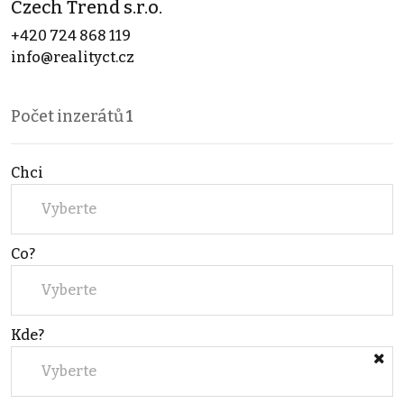
Czech Trend s.r.o.
+420 724 868 119
info@realityct.cz
Počet inzerátů
1
Chci
Vyberte
Co?
Vyberte
Kde?
Vyberte