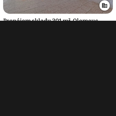
Pronájem skladu 301 m², Olomouc -
Hodolany
info v RK
Typ
sklady
Plocha
301 m²
Obchodní podmínky
Pravidla inzerce
Ceník
Registrace
Kontakt
© 2022 - 2026 Copyright CZECH NEWS CENTER a.s. a dodavatelé