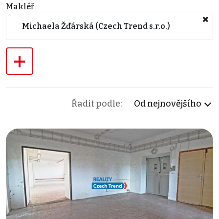
Makléř
Michaela Žďárská (Czech Trend s.r.o.)
+
Řadit podle:
Od nejnovějšího