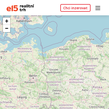
Chci inzerovat
+
−