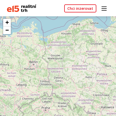
Chci inzerovat
+
−