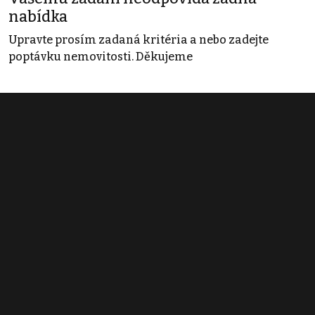
nabídka
Upravte prosím zadaná kritéria a nebo zadejte
poptávku nemovitosti. Děkujeme
Obchodní podmínky
Pravidla inzerce
Ceník
Registrace
Kontakt
© 2022 - 2026 Copyright CZECH NEWS CENTER a.s. a dodavatelé
obsahu |
Autorská práva k publikovaným materiálům
|
Podmínky pro
užívání služby informační společnosti
|
Informace o zpracování
osobních údajů
|
Cookies
|
Nastavení soukromí
|
Vlastnická
struktura
|
Jednotné kontaktní místo / Single Point of Contact
|
Podat
oznámení