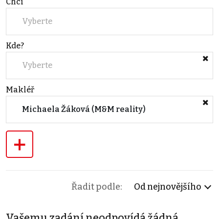
Chci
Vyberte
Kde?
Vyberte
Makléř
Michaela Žáková (M&M reality)
+
Řadit podle:
Od nejnovějšího
Vašemu zadání neodpovídá žádná