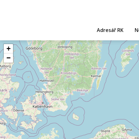
Adresář RK
N
+
−