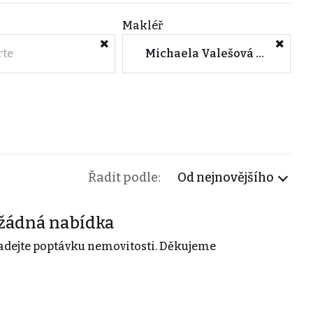
Makléř
rte
Michaela Valešová (M&M reality)
Řadit podle:
Od nejnovějšího
žádná nabídka
adejte poptávku nemovitosti. Děkujeme