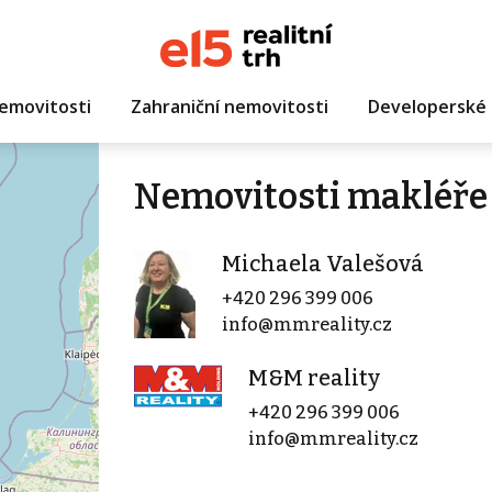
emovitosti
Zahraniční nemovitosti
Developerské 
Nemovitosti makléře
Michaela Valešová
+420 296 399 006
info@mmreality.cz
M&M reality
+420 296 399 006
info@mmreality.cz