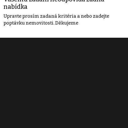
nabídka
Upravte prosím zadaná kritéria a nebo zadejte
poptávku nemovitosti. Děkujeme
Obchodní podmínky
Pravidla inzerce
Ceník
Registrace
Kontakt
© 2022 - 2026 Copyright CZECH NEWS CENTER a.s. a dodavatelé
obsahu |
Autorská práva k publikovaným materiálům
|
Podmínky pro
užívání služby informační společnosti
|
Informace o zpracování
osobních údajů
|
Cookies
|
Nastavení soukromí
|
Vlastnická
struktura
|
Jednotné kontaktní místo / Single Point of Contact
|
Podat
oznámení