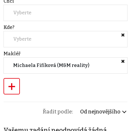
Chci
Vyberte
Kde?
Vyberte
Makléř
Michaela Fifíková (M&M reality)
+
Řadit podle:
Od nejnovějšího
Vašemu zadání neodpovídá žádná