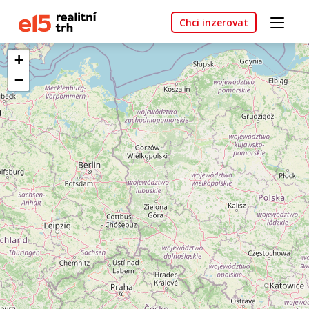
Chci inzerovat
+
−