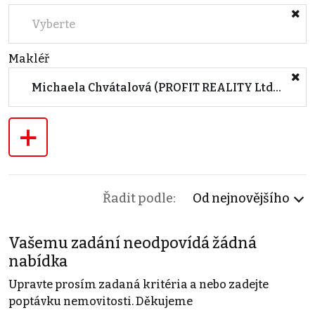
Vyberte
Makléř
Michaela Chvátalová (PROFIT REALITY Ltd. - organizační složka v ČR)
+
Řadit podle:
Od nejnovějšího
Vašemu zadání neodpovídá žádná
nabídka
Upravte prosím zadaná kritéria a nebo zadejte
poptávku nemovitosti. Děkujeme