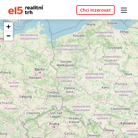
Chci inzerovat
+
−