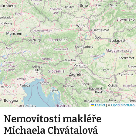
Leaflet
|
©
OpenStreetMap
Nemovitosti makléře
Michaela Chvátalová