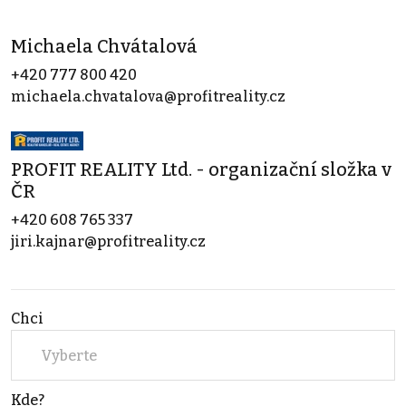
Michaela Chvátalová
+420 777 800 420
michaela.chvatalova@profitreality.cz
PROFIT REALITY Ltd. - organizační složka v
ČR
+420 608 765 337
jiri.kajnar@profitreality.cz
Chci
Vyberte
Kde?