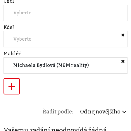
Chci
Vyberte
Kde?
Vyberte
Makléř
Michaela Bydlová (M&M reality)
+
Řadit podle:
Od nejnovějšího
Vašemu zadání neodpovídá žádná