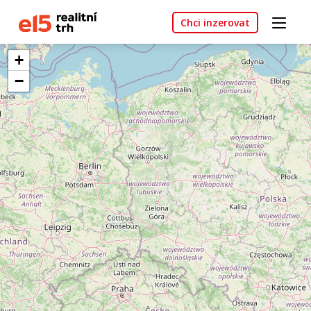
Chci inzerovat
+
−