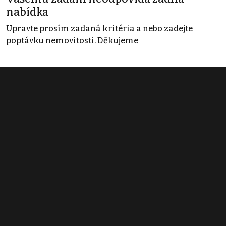
nabídka
Upravte prosím zadaná kritéria a nebo zadejte
poptávku nemovitosti. Děkujeme
Obchodní podmínky
Pravidla inzerce
Ceník
Registrace
Kontakt
© 2022 - 2026 Copyright CZECH NEWS CENTER a.s. a dodavatelé
obsahu |
Autorská práva k publikovaným materiálům
|
Podmínky pro
užívání služby informační společnosti
|
Informace o zpracování
osobních údajů
|
Cookies
|
Nastavení soukromí
|
Vlastnická
struktura
|
Jednotné kontaktní místo / Single Point of Contact
|
Podat
oznámení