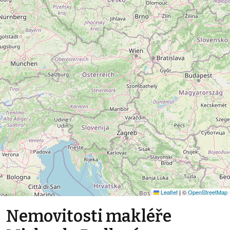
Leaflet
|
©
OpenStreetMap
Nemovitosti makléře