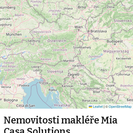
Leaflet
|
©
OpenStreetMap
Nemovitosti makléře Mia
Casa Solutions