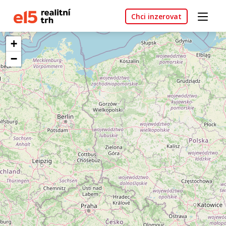
Chci inzerovat
+
−