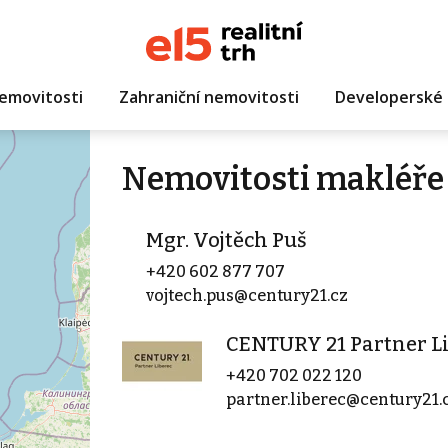
emovitosti
Zahraniční nemovitosti
Developerské 
Nemovitosti makléře 
Mgr. Vojtěch Puš
+420 602 877 707
vojtech.pus@century21.cz
CENTURY 21 Partner L
+420 702 022 120
partner.liberec@century21.