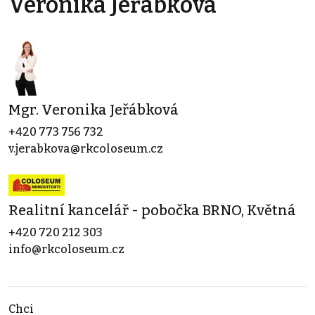
Veronika Jeřábková
Mgr. Veronika Jeřábková
+420 773 756 732
v.jerabkova@rkcoloseum.cz
Realitní kancelář - pobočka BRNO, Květná
+420 720 212 303
info@rkcoloseum.cz
Chci