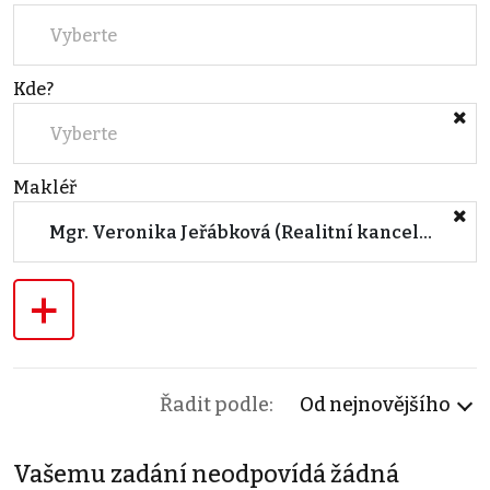
Vyberte
Kde?
Vyberte
Makléř
Mgr. Veronika Jeřábková (Realitní kancelář - pobočka BRNO, Květná)
+
Řadit podle:
Od nejnovějšího
Vašemu zadání neodpovídá žádná