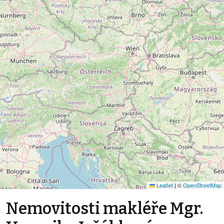
Leaflet
|
©
OpenStreetMap
Nemovitosti makléře Mgr.