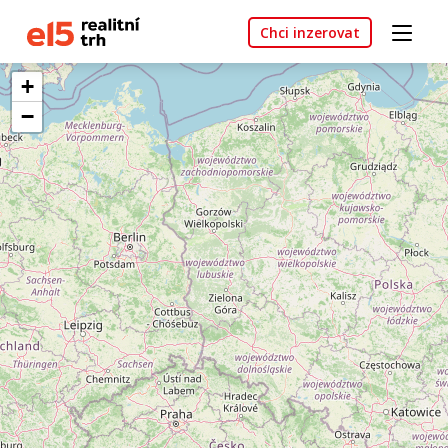
Chci inzerovat
+
−