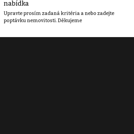
nabídka
Upravte prosím zadaná kritéria a nebo zadejte
poptávku nemovitosti. Děkujeme
Obchodní podmínky
Pravidla inzerce
Ceník
Registrace
Kontakt
© 2022 - 2026 Copyright CZECH NEWS CENTER a.s. a dodavatelé
obsahu |
Autorská práva k publikovaným materiálům
|
Podmínky pro
užívání služby informační společnosti
|
Informace o zpracování
osobních údajů
|
Cookies
|
Nastavení soukromí
|
Vlastnická
struktura
|
Jednotné kontaktní místo / Single Point of Contact
|
Podat
oznámení