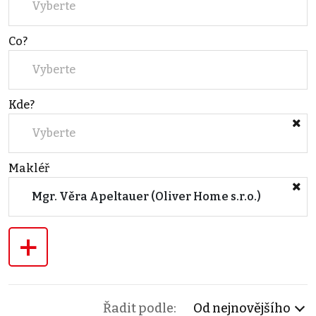
Vyberte
Co?
Vyberte
Kde?
Vyberte
Makléř
Mgr. Věra Apeltauer (Oliver Home s.r.o.)
+
Řadit podle:
Od nejnovějšího