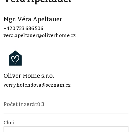
Mgr. Věra Apeltauer
+420 733 686 506
vera.apeltauer@oliverhome.cz
Oliver Home s.r.o.
verry.holendova@seznam.cz
Počet inzerátů
3
Chci