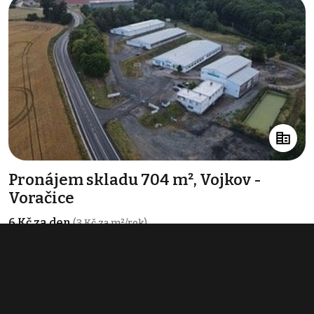
Pronájem skladu 704 m², Vojkov -
Voračice
6 Kč za den
(3 Kč za m²/rok)
Typ
sklady
Plocha
704 m²