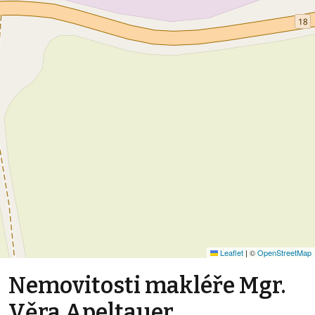
Leaflet
|
©
OpenStreetMap
Nemovitosti makléře Mgr.
Věra Apeltauer