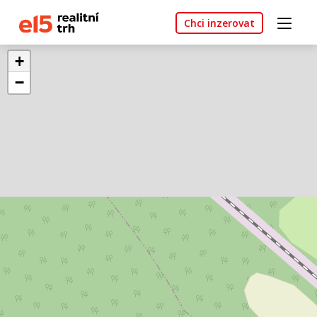
Chci inzerovat
+
−