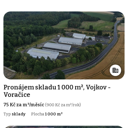
Pronájem skladu 1 000 m², Vojkov -
Voračice
75 Kč za m²/měsíc
(900 Kč za m²/rok)
Typ
sklady
Plocha
1 000 m²