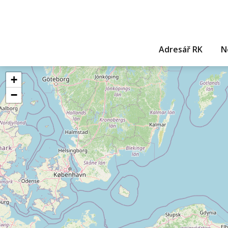
Adresář RK
N
+
−