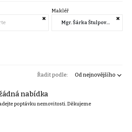
Makléř
rte
Mgr. Šárka Štulpová (ZFP Reality, a.s.)
Řadit podle:
Od nejnovějšího
žádná nabídka
adejte poptávku nemovitosti. Děkujeme