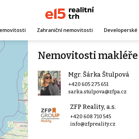
emovitosti
Zahraniční nemovitosti
Developerské 
Nemovitosti makléře 
Mgr. Šárka Štulpová
+420 605 275 651
sarka.stulpova@zfpa.cz
ZFP Reality, a.s.
+420 608 710 545
info@zfpreality.cz