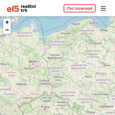
Chci inzerovat
+
−