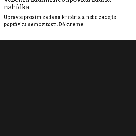
nabídka
Upravte prosím zadaná kritéria a nebo zadejte
poptávku nemovitosti. Děkujeme
Obchodní podmínky
Pravidla inzerce
Ceník
Registrace
Kontakt
© 2022 - 2026 Copyright CZECH NEWS CENTER a.s. a dodavatelé
obsahu |
Autorská práva k publikovaným materiálům
|
Podmínky pro
užívání služby informační společnosti
|
Informace o zpracování
osobních údajů
|
Cookies
|
Nastavení soukromí
|
Vlastnická
struktura
|
Jednotné kontaktní místo / Single Point of Contact
|
Podat
oznámení