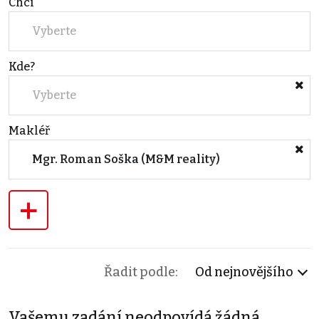
Chci
Vyberte
Kde?
Vyberte
Makléř
Mgr. Roman Soška (M&M reality)
+
Řadit podle:
Od nejnovějšího
Vašemu zadání neodpovídá žádná