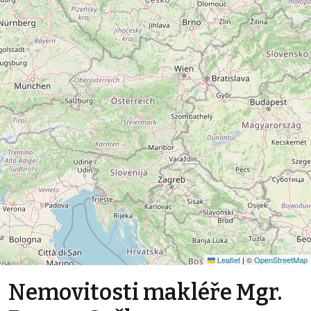
Leaflet
|
©
OpenStreetMap
Nemovitosti makléře Mgr.