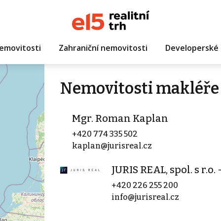
emovitosti
Zahraniční nemovitosti
Developerské 
Nemovitosti makléře
Mgr. Roman Kaplan
+420 774 335 502
kaplan@jurisreal.cz
JURIS REAL, spol. s r.o.
+420 226 255 200
info@jurisreal.cz