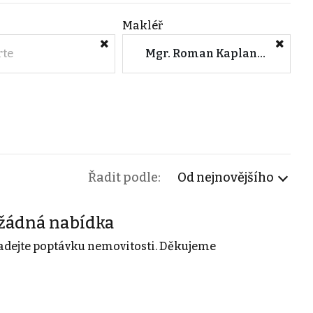
Makléř
rte
Mgr. Roman Kaplan (JURIS REAL, spol. s r.o. - Praha)
Řadit podle:
Od nejnovějšího
žádná nabídka
adejte poptávku nemovitosti. Děkujeme