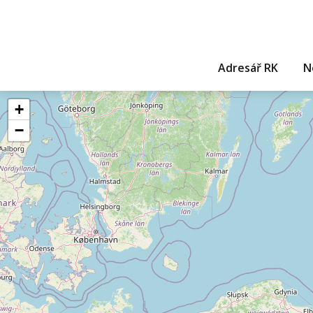
Adresář RK
N
+
−