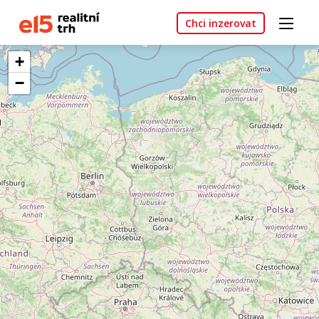
Chci inzerovat
+
−