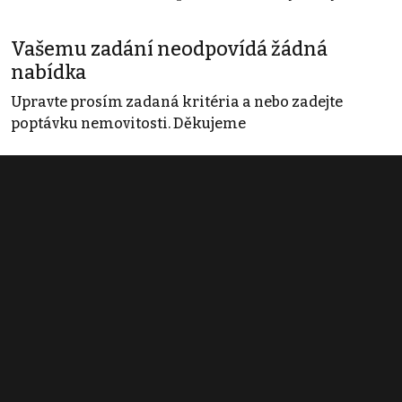
Vašemu zadání neodpovídá žádná
nabídka
Upravte prosím zadaná kritéria a nebo zadejte
poptávku nemovitosti. Děkujeme
Obchodní podmínky
Pravidla inzerce
Ceník
Registrace
Kontakt
© 2022 - 2026 Copyright CZECH NEWS CENTER a.s. a dodavatelé
obsahu |
Autorská práva k publikovaným materiálům
|
Podmínky pro
užívání služby informační společnosti
|
Informace o zpracování