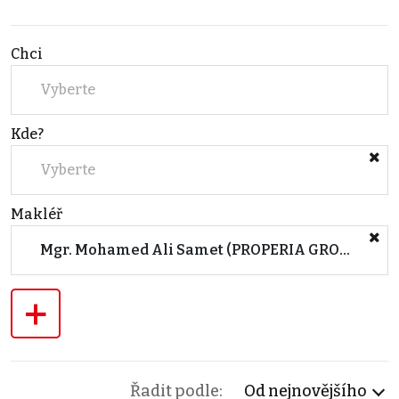
Chci
Vyberte
Kde?
Vyberte
Makléř
Mgr. Mohamed Ali Samet (PROPERIA GROUP s.r.o.)
+
Řadit podle:
Od nejnovějšího