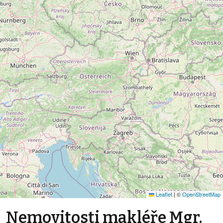
Leaflet
|
©
OpenStreetMap
Nemovitosti makléře Mgr.