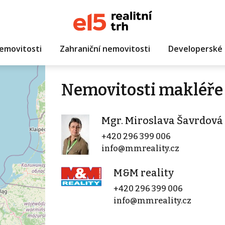
emovitosti
Zahraniční nemovitosti
Developerské 
Nemovitosti makléře 
Mgr. Miroslava Šavrdová
+420 296 399 006
info@mmreality.cz
M&M reality
+420 296 399 006
info@mmreality.cz