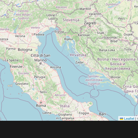
Leaflet
|