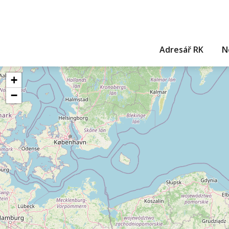
Adresář RK
N
+
−