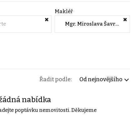
Makléř
rte
Mgr. Miroslava Šavrdová (M&M reality)
Řadit podle:
Od nejnovějšího
žádná nabídka
adejte poptávku nemovitosti. Děkujeme