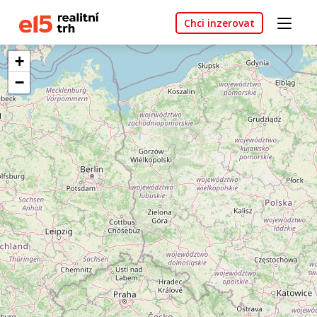
Chci inzerovat
+
−