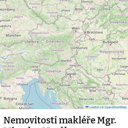
Leaflet
|
©
OpenStreetMap
Nemovitosti makléře Mgr.