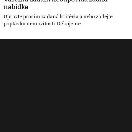
nabídka
Upravte prosím zadaná kritéria a nebo zadejte
poptávku nemovitosti. Děkujeme
Obchodní podmínky
Pravidla inzerce
Ceník
Registrace
Kontakt
© 2022 - 2026 Copyright CZECH NEWS CENTER a.s. a dodavatelé
obsahu |
Autorská práva k publikovaným materiálům
|
Podmínky pro
užívání služby informační společnosti
|
Informace o zpracování
osobních údajů
|
Cookies
|
Nastavení soukromí
|
Vlastnická
struktura
|
Jednotné kontaktní místo / Single Point of Contact
|
Podat
oznámení