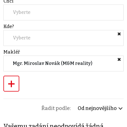
Chci
Vyberte
Kde?
Vyberte
Makléř
Mgr. Miroslav Novák (M&M reality)
+
Řadit podle:
Od nejnovějšího
Vašemu zadání neodpovídá žádná