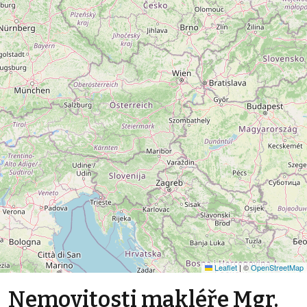
Leaflet
|
©
OpenStreetMap
Nemovitosti makléře Mgr.