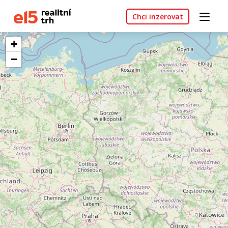
Chci inzerovat
+
−