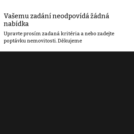
Vašemu zadání neodpovídá žádná
nabídka
Upravte prosím zadaná kritéria a nebo zadejte
poptávku nemovitosti. Děkujeme
Obchodní podmínky
Pravidla inzerce
Ceník
Registrace
Kontakt
© 2022 - 2026 Copyright CZECH NEWS CENTER a.s. a dodavatelé
obsahu |
Autorská práva k publikovaným materiálům
|
Podmínky pro
užívání služby informační společnosti
|
Informace o zpracování