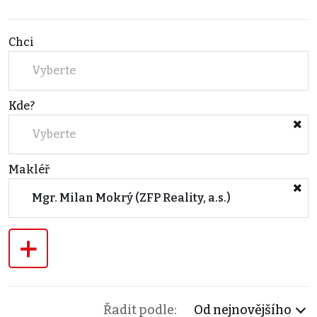
Chci
Vyberte
Kde?
Vyberte
Makléř
Mgr. Milan Mokrý (ZFP Reality, a.s.)
+
Řadit podle:
Od nejnovějšího