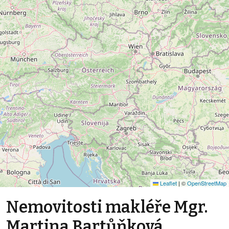
Leaflet
|
©
OpenStreetMap
Nemovitosti makléře Mgr.
Martina Bartůňková