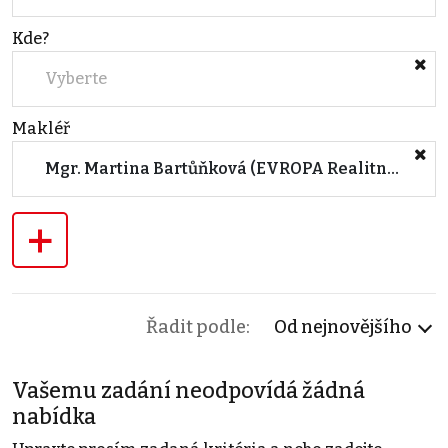
Kde?
Vyberte
Makléř
Mgr. Martina Bartůňková (EVROPA Realitní kancelář KOLÍN)
+
Řadit podle:
Od nejnovějšího
Vašemu zadání neodpovídá žádná
nabídka