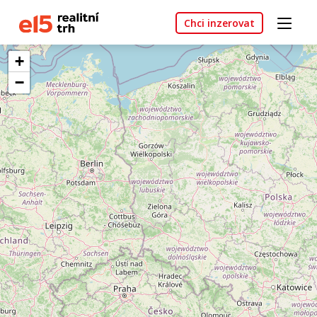
Chci inzerovat
+
−