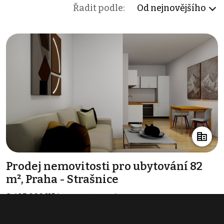
Řadit podle:
Od nejnovějšího
Prodej nemovitosti pro ubytování 82
m², Praha - Strašnice
8 495 000 Kč
(103 598 Kč za m²)
Typ
ubytování
Plocha
82 m²