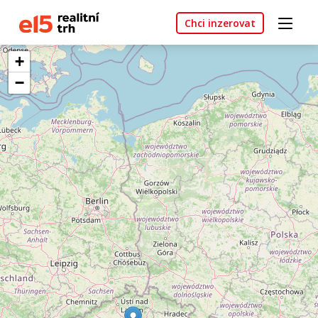
Chci inzerovat
+
−