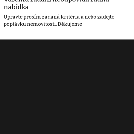
nabídka
Upravte prosím zadaná kritéria a nebo zadejte
poptávku nemovitosti. Děkujeme
Obchodní podmínky
Pravidla inzerce
Ceník
Registrace
Kontakt
© 2022 - 2026 Copyright CZECH NEWS CENTER a.s. a dodavatelé
obsahu |
Autorská práva k publikovaným materiálům
|
Podmínky pro
užívání služby informační společnosti
|
Informace o zpracování
osobních údajů
|
Cookies
|
Nastavení soukromí
|
Vlastnická
struktura
|
Jednotné kontaktní místo / Single Point of Contact
|
Podat
oznámení