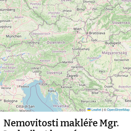
Leaflet
|
©
OpenStreetMap
Nemovitosti makléře Mgr.