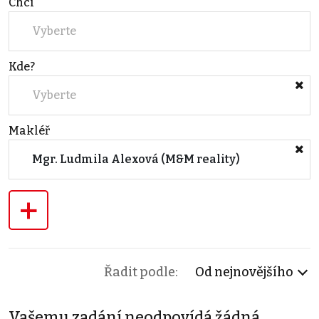
Chci
Vyberte
Kde?
Vyberte
Makléř
Mgr. Ludmila Alexová (M&M reality)
+
Řadit podle:
Od nejnovějšího
Vašemu zadání neodpovídá žádná