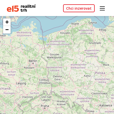
Chci inzerovat
+
−