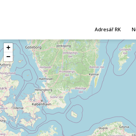
Adresář RK
N
+
−