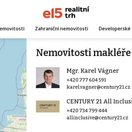
emovitosti
Zahraniční nemovitosti
Developerské 
Nemovitosti makléře 
Mgr. Karel Vágner
+420 777 604 591
karel.vagner@century21.cz
CENTURY 21 All Inclus
+420 734 799 444
allinclusive@century21.cz