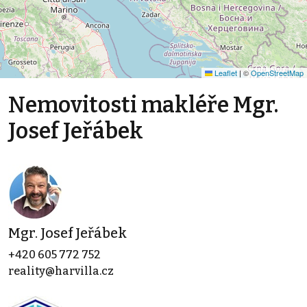
Leaflet
|
©
OpenStreetMap
Nemovitosti makléře Mgr.
Josef Jeřábek
Mgr. Josef Jeřábek
+420 605 772 752
reality@harvilla.cz