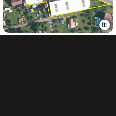
Prodej výrobního prostoru 2 500 m²,
Horažďovice
29 000 000 Kč
(11 600 Kč za m²)
Typ
výroba
Plocha
2 500 m²
Obchodní podmínky
Pravidla inzerce
Ceník
Registrace
Kontakt