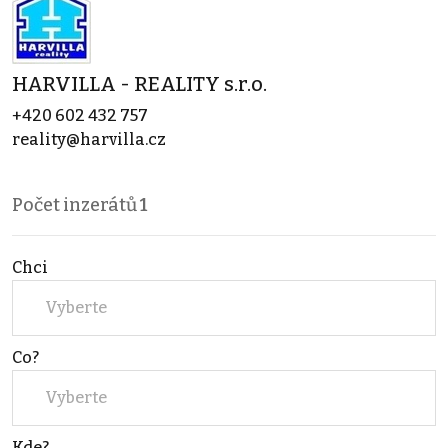
HARVILLA - REALITY s.r.o.
+420 602 432 757
reality@harvilla.cz
Počet inzerátů
1
Chci
Vyberte
Co?
Vyberte
Kde?