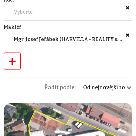
Vyberte
Makléř
Mgr. Josef Jeřábek (HARVILLA - REALITY s.r.o.)
+
Řadit podle:
Od nejnovějšího