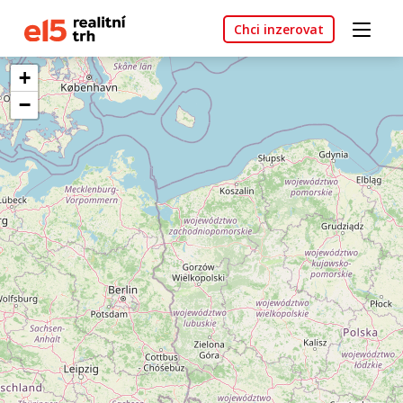
Chci inzerovat
+
−