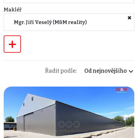
Makléř
Mgr. Jiří Veselý (M&M reality)
+
Řadit podle:
Od nejnovějšího