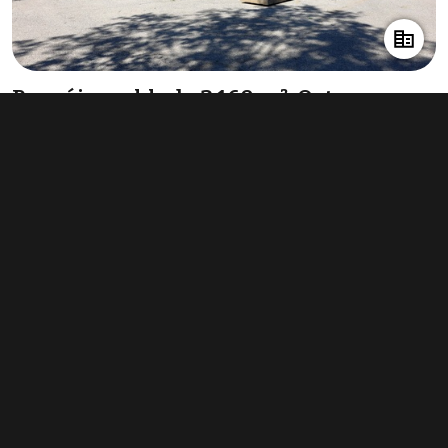
Pronájem skladu 2 160 m², Ostrava -
Kunčičky
169 000 Kč za měsíc
(939 Kč za m²/rok)
Typ
sklady
Plocha
2 160 m²
Obchodní podmínky
Pravidla inzerce
Ceník
Registrace
Kontakt