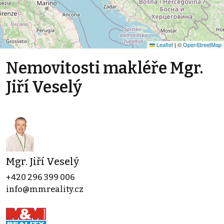
Leaflet
|
©
OpenStreetMap
Nemovitosti makléře Mgr.
Jiří Veselý
Mgr. Jiří Veselý
+420 296 399 006
info@mmreality.cz