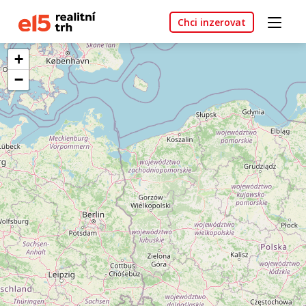
Chci inzerovat
+
−