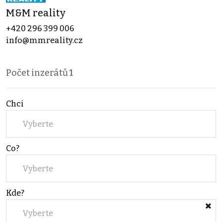
M&M reality
+420 296 399 006
info@mmreality.cz
Počet inzerátů
1
Chci
Vyberte
Co?
Vyberte
Kde?
Vyberte