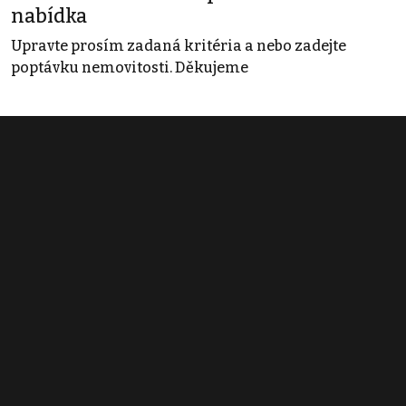
nabídka
Upravte prosím zadaná kritéria a nebo zadejte
poptávku nemovitosti. Děkujeme
Obchodní podmínky
Pravidla inzerce
Ceník
Registrace
Kontakt
© 2022 - 2026 Copyright CZECH NEWS CENTER a.s. a dodavatelé
obsahu |
Autorská práva k publikovaným materiálům
|
Podmínky pro
užívání služby informační společnosti
|
Informace o zpracování
osobních údajů
|
Cookies
|
Nastavení soukromí
|
Vlastnická
struktura
|
Jednotné kontaktní místo / Single Point of Contact
|
Podat
oznámení