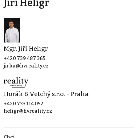
Jiří Heligr
Mgr. Jiří Heligr
+420 739 487 365
jirka@hvreality.cz
Horák & Vetchý s.r.o. - Praha
+420 733 114 052
heligr@hvreality.cz
Chci