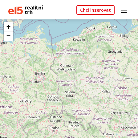
Chci inzerovat
+
−