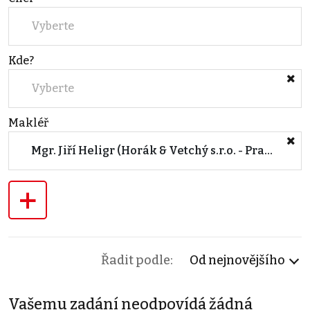
Vyberte
Kde?
Vyberte
Makléř
Mgr. Jiří Heligr (Horák & Vetchý s.r.o. - Praha)
+
Řadit podle:
Od nejnovějšího
Vašemu zadání neodpovídá žádná