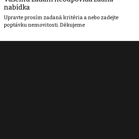
nabídka
Upravte prosím zadaná kritéria a nebo zadejte
poptávku nemovitosti. Děkujeme
Obchodní podmínky
Pravidla inzerce
Ceník
Registrace
Kontakt
© 2022 - 2026 Copyright CZECH NEWS CENTER a.s. a dodavatelé
obsahu |
Autorská práva k publikovaným materiálům
|
Podmínky pro
užívání služby informační společnosti
|
Informace o zpracování
osobních údajů
|
Cookies
|
Nastavení soukromí
|
Vlastnická
struktura
|
Jednotné kontaktní místo / Single Point of Contact
|
Podat
oznámení