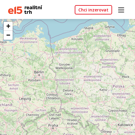
Chci inzerovat
+
−