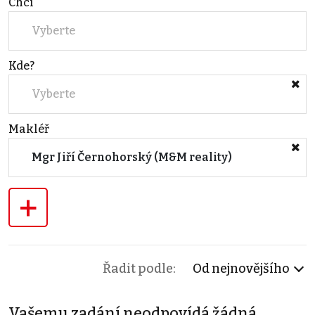
Chci
Vyberte
Kde?
Vyberte
Makléř
Mgr Jiří Černohorský (M&M reality)
+
Řadit podle:
Od nejnovějšího
Vašemu zadání neodpovídá žádná