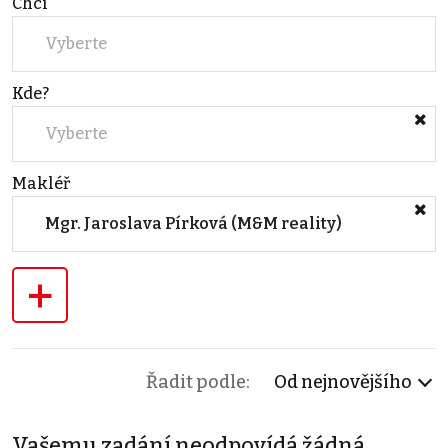
Chci
Vyberte
Kde?
Vyberte
Makléř
Mgr. Jaroslava Pírková (M&M reality)
+
Řadit podle:
Od nejnovějšího
Vašemu zadání neodpovídá žádná