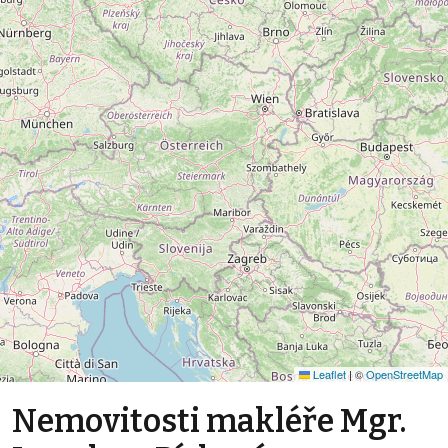
Leaflet
|
©
OpenStreetMap
Nemovitosti makléře Mgr.