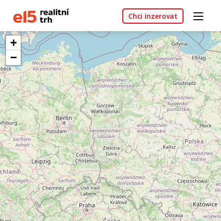
Chci inzerovat
+
−