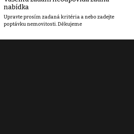
nabídka
Upravte prosím zadaná kritéria a nebo zadejte
poptávku nemovitosti. Děkujeme
Obchodní podmínky
Pravidla inzerce
Ceník
Registrace
Kontakt
© 2022 - 2026 Copyright CZECH NEWS CENTER a.s. a dodavatelé
obsahu |
Autorská práva k publikovaným materiálům
|
Podmínky pro
užívání služby informační společnosti
|
Informace o zpracování
osobních údajů
|
Cookies
|
Nastavení soukromí
|
Vlastnická
struktura
|
Jednotné kontaktní místo / Single Point of Contact
|
Podat
oznámení