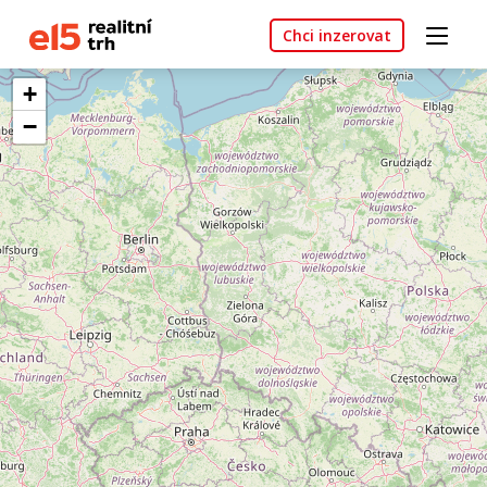
Chci inzerovat
+
−