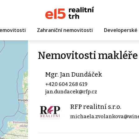
emovitosti
Zahraniční nemovitosti
Developerské 
Nemovitosti makléře
Mgr. Jan Dundáček
+420 604 268 619
jan.dundacek@rfp.cz
RFP realitní s.r.o.
michaela.zvolankova@wine