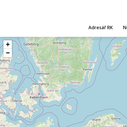
Adresář RK
N
+
−