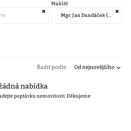
Makléř
rte
Mgr. Jan Dundáček (RFP realitní s.r.o.)
Řadit podle:
Od nejnovějšího
žádná nabídka
adejte poptávku nemovitosti. Děkujeme