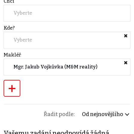
Chci
Vyberte
Kde?
Vyberte
Makléř
Mgr. Jakub Vojkůvka (M&M reality)
+
Řadit podle:
Od nejnovějšího
Vašemu zadání neodpovídá žádná