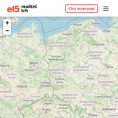
Chci inzerovat
+
−