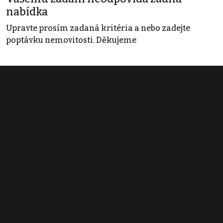
nabídka
Upravte prosím zadaná kritéria a nebo zadejte
poptávku nemovitosti. Děkujeme
Obchodní podmínky
Pravidla inzerce
Ceník
Registrace
Kontakt
© 2022 - 2026 Copyright CZECH NEWS CENTER a.s. a dodavatelé
obsahu |
Autorská práva k publikovaným materiálům
|
Podmínky pro
užívání služby informační společnosti
|
Informace o zpracování
osobních údajů
|
Cookies
|
Nastavení soukromí
|
Vlastnická
struktura
|
Jednotné kontaktní místo / Single Point of Contact
|
Podat
oznámení