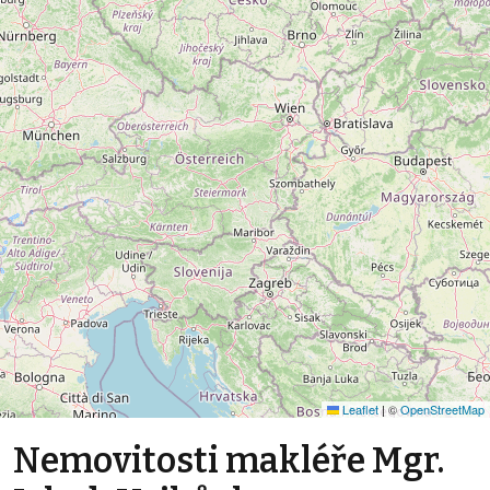
Leaflet
|
©
OpenStreetMap
Nemovitosti makléře Mgr.