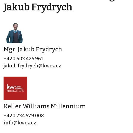
Jakub Frydrych
Mgr. Jakub Frydrych
+420 603 425 961
jakub.frydrych@kwcz.cz
Keller Williams Millennium
+420 734 579 008
info@kwcz.cz