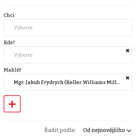
Chci
Vyberte
Kde?
Vyberte
Makléř
Mgr. Jakub Frydrych (Keller Williams Millennium)
+
Řadit podle:
Od nejnovějšího