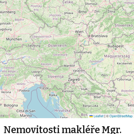
Leaflet
|
©
OpenStreetMap
Nemovitosti makléře Mgr.