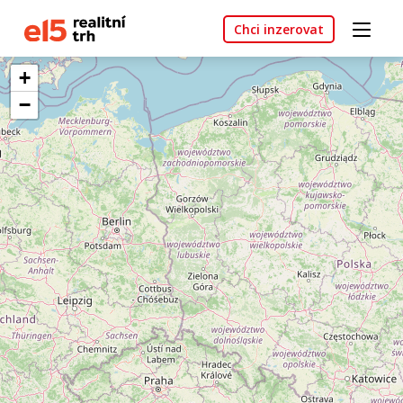
Chci inzerovat
+
−