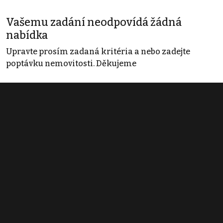
Vašemu zadání neodpovídá žádná
nabídka
Upravte prosím zadaná kritéria a nebo zadejte
poptávku nemovitosti. Děkujeme
Obchodní podmínky
Pravidla inzerce
Ceník
Registrace
Kontakt
© 2022 - 2026 Copyright CZECH NEWS CENTER a.s. a dodavatelé
obsahu |
Autorská práva k publikovaným materiálům
|
Podmínky pro
užívání služby informační společnosti
|
Informace o zpracování
osobních údajů
|
Cookies
|
Nastavení soukromí
|
Vlastnická