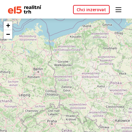
Chci inzerovat
+
−