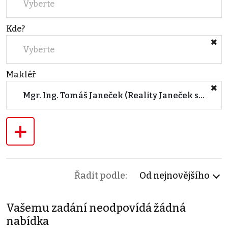
Vyberte
Kde?
Vyberte
Makléř
Mgr. Ing. Tomáš Janeček (Reality Janeček s.r.o.)
+
Řadit podle:
Od nejnovějšího
Vašemu zadání neodpovídá žádná
nabídka