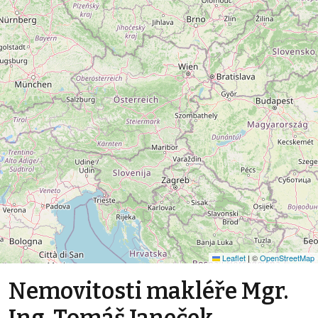
Leaflet
|
©
OpenStreetMap
Nemovitosti makléře Mgr.