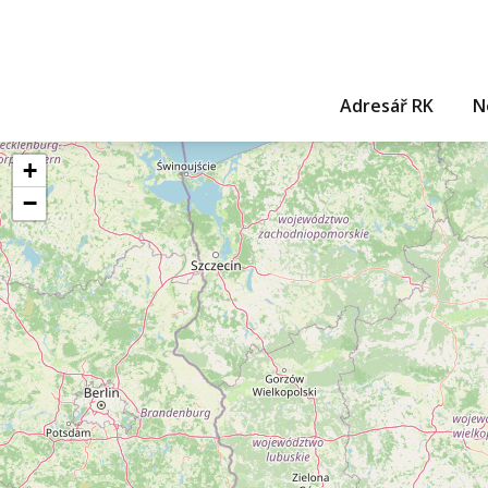
Adresář RK
N
+
−