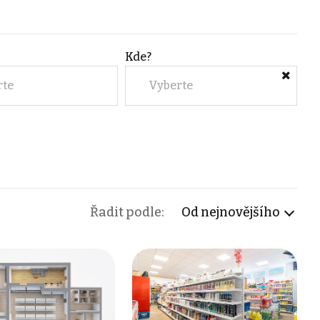
Kde?
rte
Vyberte
Řadit podle:
Od nejnovějšího