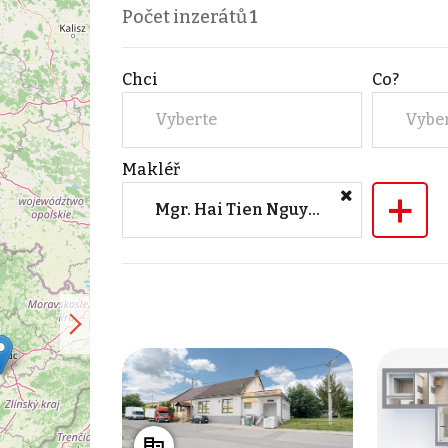
Počet inzerátů
1
Chci
Co?
Vyberte
Vybe
Makléř
+
Mgr. Hai Tien Nguyenová (JAP Reality Brno)