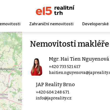
emovitosti
Zahraniční nemovitosti
Developerské 
Nemovitosti makléře
Mgr. Hai Tien Nguyenová
+420 733 521 617
haitien.nguyenova@japreality.
JAP Reality Brno
+420 604 248 671
info@japreality.cz