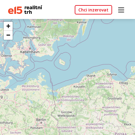
Chci inzerovat
+
−