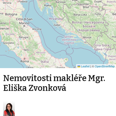
Leaflet
|
©
OpenStreetMap
Nemovitosti makléře Mgr.
Eliška Zvonková