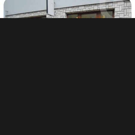
Pronájem kanceláře 78 m², Zlín
12 000 Kč za měsíc
(1 846 Kč za m²/rok)
Typ
kanceláře
Plocha
78 m²