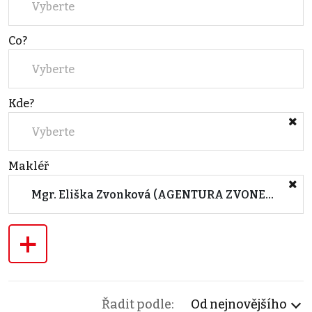
Vyberte
Co?
Vyberte
Kde?
Vyberte
Makléř
Mgr. Eliška Zvonková (AGENTURA ZVONEK - Pod Babou, Zlín)
+
Řadit podle:
Od nejnovějšího