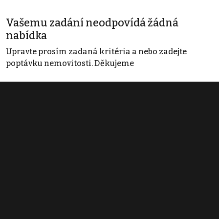
Vašemu zadání neodpovídá žádná
nabídka
Upravte prosím zadaná kritéria a nebo zadejte
poptávku nemovitosti. Děkujeme
Obchodní podmínky
Pravidla inzerce
Ceník
Registrace
Kontakt
© 2022 - 2026 Copyright CZECH NEWS CENTER a.s. a dodavatelé
obsahu |
Autorská práva k publikovaným materiálům
|
Podmínky pro
užívání služby informační společnosti
|
Informace o zpracování
osobních údajů
|
Cookies
|
Nastavení soukromí
|
Vlastnická