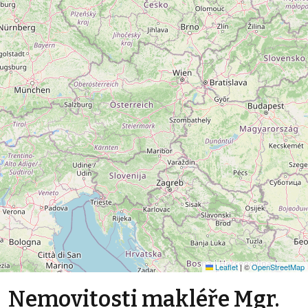
Leaflet
|
©
OpenStreetMap
Nemovitosti makléře Mgr.