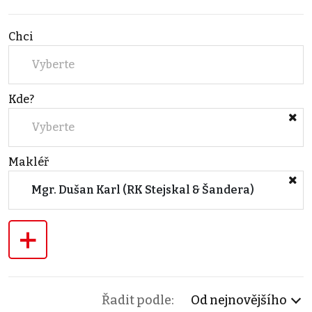
Chci
Vyberte
Kde?
Vyberte
Makléř
Mgr. Dušan Karl (RK Stejskal & Šandera)
+
Řadit podle:
Od nejnovějšího