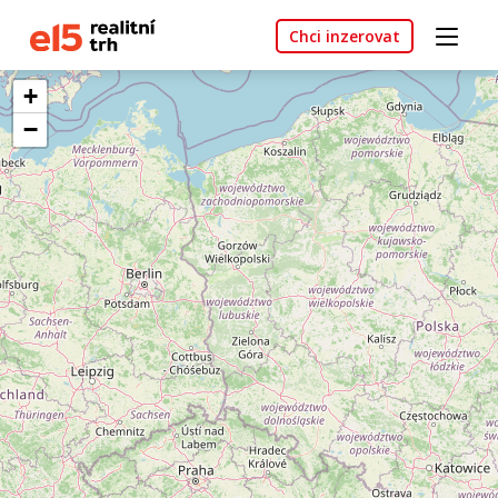
Chci inzerovat
+
−