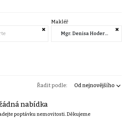
Makléř
rte
Mgr. Denisa Hodermarská, DiS. (M&M reality)
Řadit podle:
Od nejnovějšího
žádná nabídka
adejte poptávku nemovitosti. Děkujeme