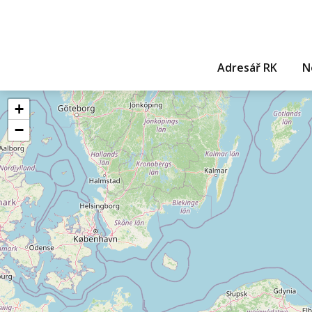
Adresář RK
N
+
−