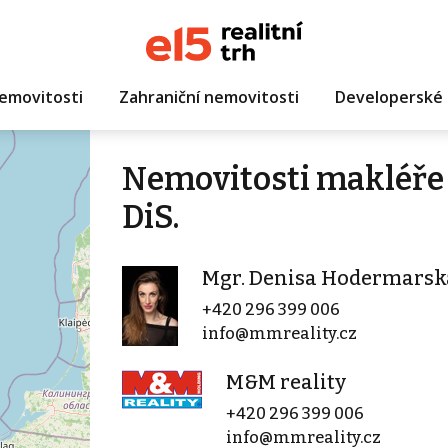
emovitosti
Zahraniční nemovitosti
Developerské 
Nemovitosti makléře
DiS.
Mgr. Denisa Hodermarská
+420 296 399 006
info@mmreality.cz
M&M reality
+420 296 399 006
info@mmreality.cz